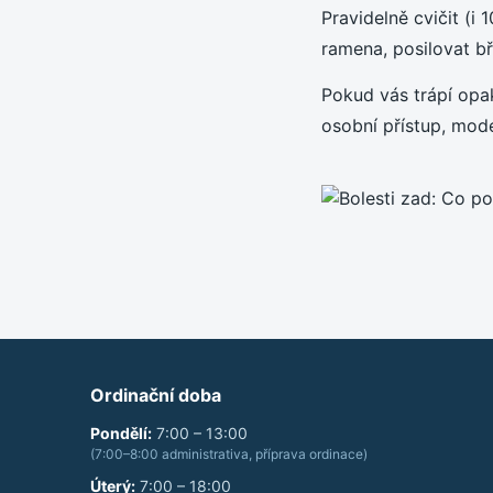
Pravidelně cvičit (i
ramena, posilovat bř
Pokud vás trápí opak
osobní přístup, mode
Ordinační doba
Pondělí
:
7:00 – 13:00
(
7:00–8:00 administrativa, příprava ordinace
)
Úterý
:
7:00 – 18:00