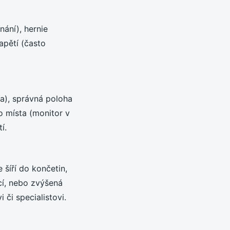
nání), hernie
apětí (často
ha), správná poloha
ho místa (monitor v
í.
 šíří do končetin,
cí, nebo zvýšená
 či specialistovi.