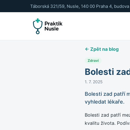
Táborská 321/59, Nusle, 140 00 Praha 4, budova 
← Zpět na blog
Zdraví
Bolesti za
1. 7. 2025
Bolesti zad patří 
vyhledat lékaře.
Bolesti zad patří me
kvalitu života. Pod