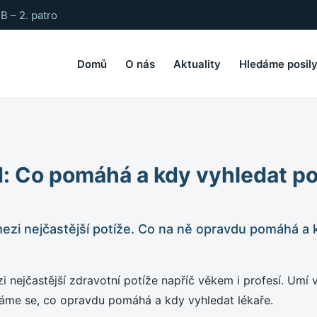
B – 2. patro
Domů
O nás
Aktuality
Hledáme posil
d: Co pomáhá a kdy vyhledat 
mezi nejčastější potíže. Co na ně opravdu pomáhá a 
zi nejčastější zdravotní potíže napříč věkem i profesí. Umí
íváme se, co opravdu pomáhá a kdy vyhledat lékaře.