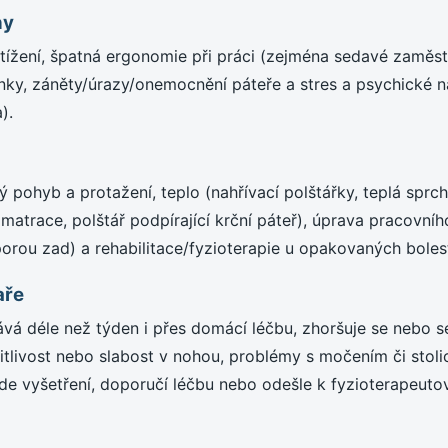
ny
tížení, špatná ergonomie při práci (zejména sedavé zaměst
nky, záněty/úrazy/onemocnění páteře a stres a psychické n
).
ký pohyb a protažení, teplo (nahřívací polštářky, teplá sprc
 matrace, polštář podpírající krční páteř), úprava pracovní
oporou zad) a rehabilitace/fyzioterapie u opakovaných bolest
aře
vá déle než týden i přes domácí léčbu, zhoršuje se nebo se
citlivost nebo slabost v nohou, problémy s močením či stoli
de vyšetření, doporučí léčbu nebo odešle k fyzioterapeutovi