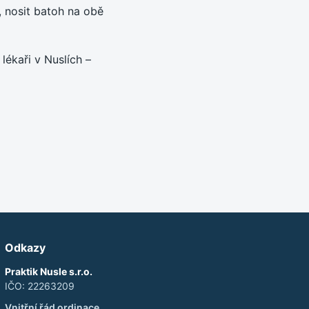
, nosit batoh na obě
lékaři v Nuslích –
Odkazy
Praktik Nusle s.r.o.
IČO:
22263209
Vnitřní řád ordinace