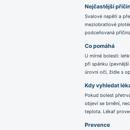
Nejčastější příči
Svalové napětí a pře
meziobratlové ploté
podceňovaná příčina
Co pomáhá
U mírné bolesti: leh
při spánku (pevnější
úrovni očí, židle s 
Kdy vyhledat lék
Pokud bolest přetrvá
objeví se brnění, ne
teplota. Lékař prove
Prevence