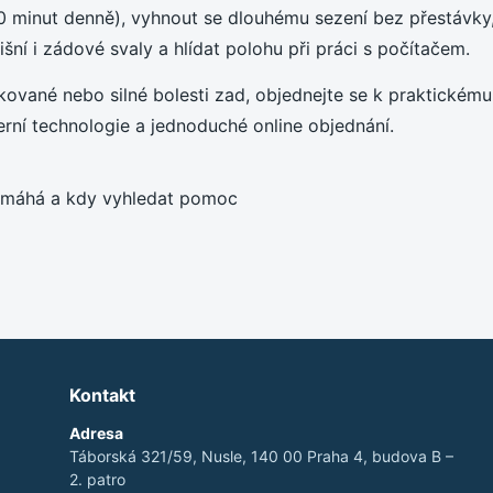
 10 minut denně), vyhnout se dlouhému sezení bez přestávky
išní i zádové svaly a hlídat polohu při práci s počítačem.
ované nebo silné bolesti zad, objednejte se k praktickému 
rní technologie a jednoduché online objednání.
Kontakt
Adresa
Táborská 321/59, Nusle, 140 00 Praha 4, budova B –
2. patro