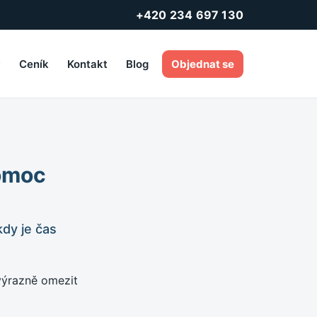
+420 234 697 130
y
Ceník
Kontakt
Blog
Objednat se
pomoc
kdy je čas
 výrazně omezit