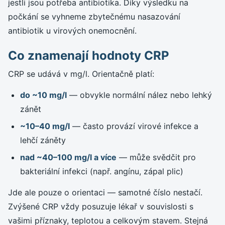
jestli jsou potřeba antibiotika. Díky výsledku na
počkání se vyhneme zbytečnému nasazování
antibiotik u virových onemocnění.
Co znamenají hodnoty CRP
CRP se udává v mg/l. Orientačně platí:
do ~10 mg/l
— obvykle normální nález nebo lehký
zánět
~10–40 mg/l
— často provází virové infekce a
lehčí záněty
nad ~40–100 mg/l a více
— může svědčit pro
bakteriální infekci (např. angínu, zápal plic)
Jde ale pouze o orientaci — samotné číslo nestačí.
Zvýšené CRP vždy posuzuje lékař v souvislosti s
vašimi příznaky, teplotou a celkovým stavem. Stejná