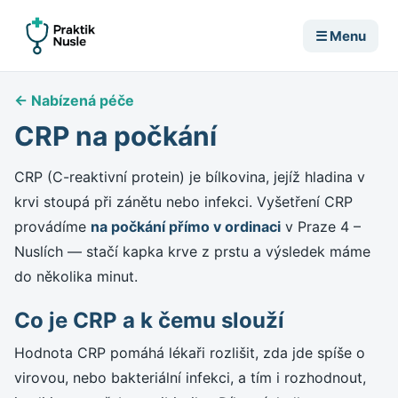
☰
Menu
← Nabízená péče
CRP na počkání
CRP (C-reaktivní protein) je bílkovina, jejíž hladina v
krvi stoupá při zánětu nebo infekci. Vyšetření CRP
provádíme
na počkání přímo v ordinaci
v Praze 4 –
Nuslích — stačí kapka krve z prstu a výsledek máme
do několika minut.
Co je CRP a k čemu slouží
Hodnota CRP pomáhá lékaři rozlišit, zda jde spíše o
virovou, nebo bakteriální infekci, a tím i rozhodnout,